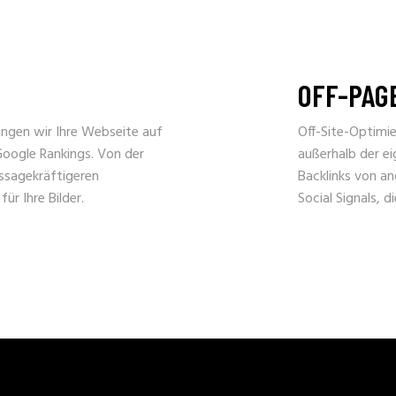
OFF-PAG
ngen wir Ihre Webseite auf
Off-Site-Optimi
oogle Rankings. Von der
außerhalb der ei
ssagekräftigeren
Backlinks von a
ür Ihre Bilder.
Social Signals, d