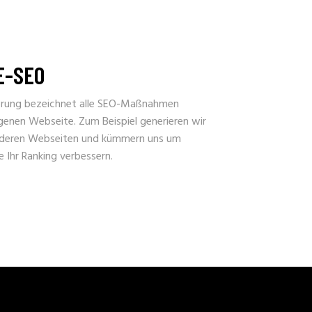
E-SEO
erung bezeichnet alle SEO-Maßnahmen
genen Webseite. Zum Beispiel generieren wir
nderen Webseiten und kümmern uns um
ie Ihr Ranking verbessern.