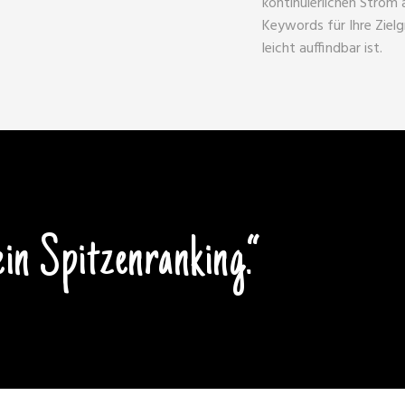
kontinuierlichen Strom
Keywords für Ihre Zielg
leicht auffindbar ist.
in Spitzenranking.“