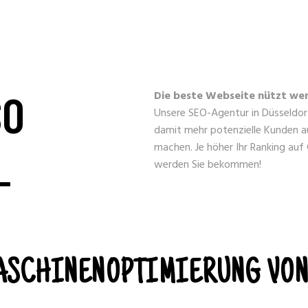
SO
Die b
este Webseite nützt wen
Unsere SEO-Agentur in Düsseldorf
damit mehr potenzielle Kunden 
_
machen. Je höher Ihr Ranking auf 
werden Sie bekommen!
SCHINENOPTIMIERUNG VON 