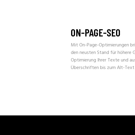
ON-PAGE-SEO
Mit On-Page-Optimierungen bri
den neusten Stand für höhere G
Optimierung Ihrer Texte und au
Überschriften bis zum Alt-Text f