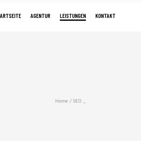
Internetseite
ARTSEITE
AGENTUR
LEISTUNGEN
KONTAKT
SEO
Branding
Internetseite
SEO
Branding
Home
SEO _