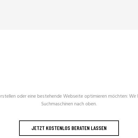
EHR REICHWEITE U
rstellen oder eine bestehende Webseite optimieren möchten: Wir 
Suchmaschinen nach oben.
JETZT KOSTENLOS BERATEN LASSEN