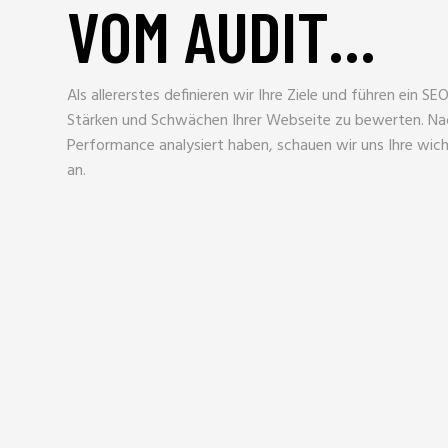
VOM AUDIT…
Als allererstes definieren wir Ihre Ziele und führen ein S
Stärken und Schwächen Ihrer Webseite zu bewerten. Nac
Performance analysiert haben, schauen wir uns Ihre wi
an.