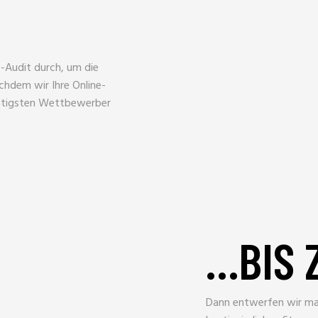
EO-Audit durch, um die
hdem wir Ihre Online-
chtigsten Wettbewerber
…BIS 
Dann entwerfen wir ma