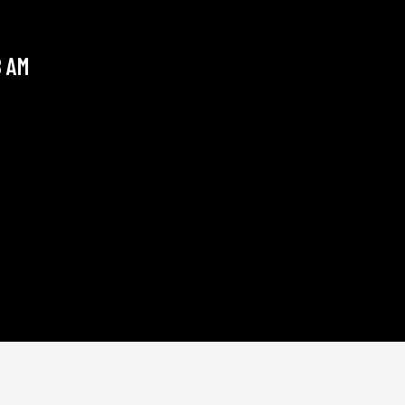
B AM
ICH MÖCHTE MICH NOCH EINMAL BEIM THEKLIC
WEBSEITE SOFORT AUF MEINEN SOCIAL MEDIA 
RESONANZ ERHALTEN.
Thomas M.