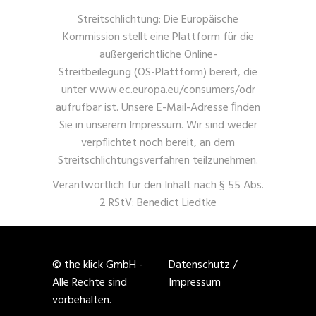
Streitschlichtung: Die Europäische
Kommission stellt eine Plattform für die
außergerichtliche Online-
Streitbeilegung (OS-Plattform) bereit, die
unter
www.ec.europa.eu/consumers/odr
aufrufbar ist. Unsere E-Mail-Adresse ﬁnden
Sie in unserem Impressum. Wir sind weder
verpflichtet noch bereit, an dem
Streitschlichtungsverfahren teilzunehmen.
Verantwortlich für den Inhalt nach § 55 Abs.
2 RStV: Benedict Liedtke
© the klick GmbH -
Datenschutz
/
Alle Rechte sind
Impressum
vorbehalten.