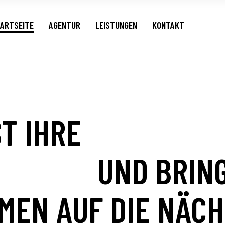
Internetseite
ARTSEITE
AGENTUR
LEISTUNGEN
KONTAKT
SEO
Branding
HTBARKEIT, KUNDEN UN
Internetseite
SEO
Branding
ST IHRE
INTERNET
ELDORF
UND BRING
EN AUF DIE NÄCH