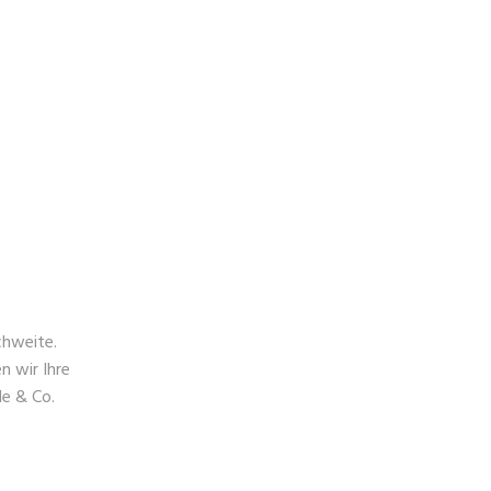
chweite.
n wir Ihre
le & Co.