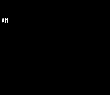
B AM
ICH MÖCHTE MICH NOCH EINMAL BEIM THEKLIC
WEBSEITE SOFORT AUF MEINEN SOCIAL MEDIA 
RESONANZ ERHALTEN.
Thomas M.