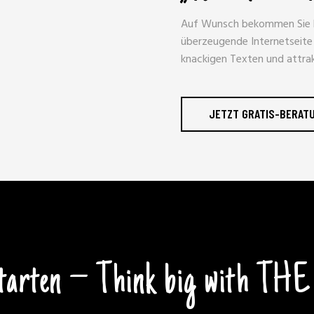
Auf Wunsch bekommen Sie bei
überzeugende Internetseite 
knackigen Texten und attrak
JETZT GRATIS-BERAT
starten – Think big with TH