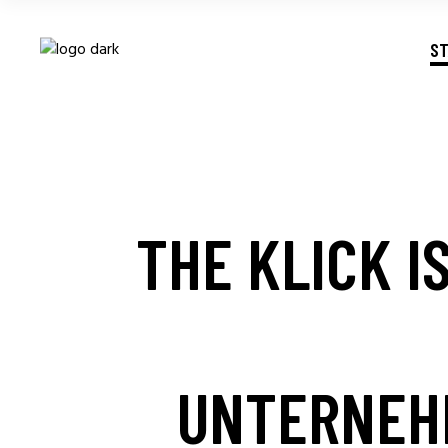
ST
MEHR SIC
THE KLICK I
DÜSS
UNTERNEHM