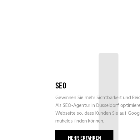
I
SEO
Gewinnen Sie mehr Sichtbarkeit und Rei
Als SEO-Agentur in Düsseldorf optimiere
Webseite so, dass Kunden Sie auf Goog
mühelos finden können.
MEHR ERFAHREN